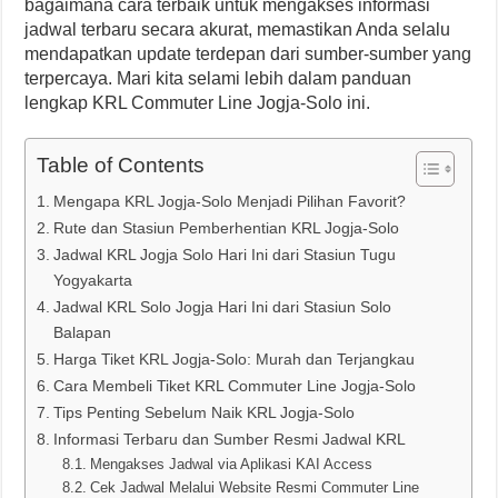
bagaimana cara terbaik untuk mengakses informasi
jadwal terbaru secara akurat, memastikan Anda selalu
mendapatkan update terdepan dari sumber-sumber yang
terpercaya. Mari kita selami lebih dalam panduan
lengkap KRL Commuter Line Jogja-Solo ini.
Table of Contents
Mengapa KRL Jogja-Solo Menjadi Pilihan Favorit?
Rute dan Stasiun Pemberhentian KRL Jogja-Solo
Jadwal KRL Jogja Solo Hari Ini dari Stasiun Tugu
Yogyakarta
Jadwal KRL Solo Jogja Hari Ini dari Stasiun Solo
Balapan
Harga Tiket KRL Jogja-Solo: Murah dan Terjangkau
Cara Membeli Tiket KRL Commuter Line Jogja-Solo
Tips Penting Sebelum Naik KRL Jogja-Solo
Informasi Terbaru dan Sumber Resmi Jadwal KRL
Mengakses Jadwal via Aplikasi KAI Access
Cek Jadwal Melalui Website Resmi Commuter Line