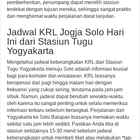
pemberhentian, penumpang dapat memilih stasiun
terdekat dengan tujuan mereka, sehingga sangat praktis
dan menghemat waktu perjalanan darat lanjutan.
Jadwal KRL Jogja Solo Hari
Ini dari Stasiun Tugu
Yogyakarta
Mengetahui jadwal keberangkatan KRL dari Stasiun
Tugu Yogyakarta menuju Solo adalah informasi krusial
bagi para komuter dan wisatawan. KRL biasanya
beroperasi dari pagi hingga malam hari dengan
frekuensi yang cukup sering, terutama pada jam-jam
sibuk. Namun, jadwal dapat berubah sewaktu-waktu,
oleh karena itu sangat penting untuk selalu memeriksa
informasi terbaru sebelum berangkat. Perjalanan dari
Yogyakarta ke Solo Balapan biasanya memakan waktu
sekitar satu jam lebih sedikit. Pastikan Anda tiba di
stasiun setidaknya 15-30 menit sebelum jadwal
keberangkatan untuk membeli tiket atau melakukan *tap-