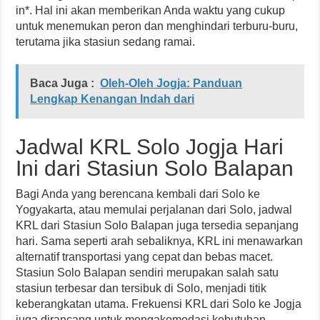
in*. Hal ini akan memberikan Anda waktu yang cukup
untuk menemukan peron dan menghindari terburu-buru,
terutama jika stasiun sedang ramai.
Baca Juga :
Oleh-Oleh Jogja: Panduan
Lengkap Kenangan Indah dari
Jadwal KRL Solo Jogja Hari
Ini dari Stasiun Solo Balapan
Bagi Anda yang berencana kembali dari Solo ke
Yogyakarta, atau memulai perjalanan dari Solo, jadwal
KRL dari Stasiun Solo Balapan juga tersedia sepanjang
hari. Sama seperti arah sebaliknya, KRL ini menawarkan
alternatif transportasi yang cepat dan bebas macet.
Stasiun Solo Balapan sendiri merupakan salah satu
stasiun terbesar dan tersibuk di Solo, menjadi titik
keberangkatan utama. Frekuensi KRL dari Solo ke Jogja
juga dirancang untuk mengakomodasi kebutuhan