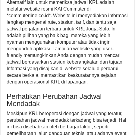
Alternatif lain untuk memeriksa jadwal KRL adalah
melalui website resmi KAI Commuter di
*commuterline.co.id*. Website ini menyediakan informasi
lengkap mengenai rute, stasiun, tarif, dan tentu saja,
jadwal perjalanan terbaru untuk KRL Jogja-Solo. Ini
adalah pilihan yang baik bagi mereka yang lebih
nyaman menggunakan komputer atau tidak ingin
mengunduh aplikasi. Tampilan website yang user-
friendly memungkinkan Anda dengan mudah mencari
jadwal berdasarkan stasiun keberangkatan dan tujuan.
Informasi yang disajikan di website selalu diperbarui
secara berkala, memastikan keakuratannya sejalan
dengan operasional KRL di lapangan.
Perhatikan Perubahan Jadwal
Mendadak
Meskipun KRL beroperasi dengan jadwal yang teratur,
perubahan jadwal mendadak terkadang bisa terjadi. Hal
ini bisa disebabkan oleh berbagai faktor, seperti
pemeliharaan jalur, gangguan teknis, atau adanya event