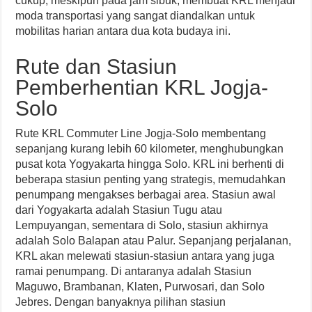
cukup, meskipun pada jam sibuk, membuat KRL menjadi
moda transportasi yang sangat diandalkan untuk
mobilitas harian antara dua kota budaya ini.
Rute dan Stasiun
Pemberhentian KRL Jogja-
Solo
Rute KRL Commuter Line Jogja-Solo membentang
sepanjang kurang lebih 60 kilometer, menghubungkan
pusat kota Yogyakarta hingga Solo. KRL ini berhenti di
beberapa stasiun penting yang strategis, memudahkan
penumpang mengakses berbagai area. Stasiun awal
dari Yogyakarta adalah Stasiun Tugu atau
Lempuyangan, sementara di Solo, stasiun akhirnya
adalah Solo Balapan atau Palur. Sepanjang perjalanan,
KRL akan melewati stasiun-stasiun antara yang juga
ramai penumpang. Di antaranya adalah Stasiun
Maguwo, Brambanan, Klaten, Purwosari, dan Solo
Jebres. Dengan banyaknya pilihan stasiun