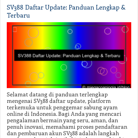
SV388 Daftar Update: Panduan Lengkap &
Terbaru
Selamat datang di panduan terlengkap
mengenai SV388 daftar update, platform
terkemuka untuk penggemar sabung ayam
online di Indonesia. Bagi Anda yang mencari
pengalaman bermain yang seru, aman, dan
penuh inovasi, memahami proses pendaftaran
dan pembaruan akun SV388 adalah langkah