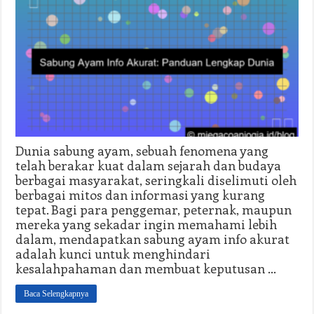
Dunia sabung ayam, sebuah fenomena yang
telah berakar kuat dalam sejarah dan budaya
berbagai masyarakat, seringkali diselimuti oleh
berbagai mitos dan informasi yang kurang
tepat. Bagi para penggemar, peternak, maupun
mereka yang sekadar ingin memahami lebih
dalam, mendapatkan sabung ayam info akurat
adalah kunci untuk menghindari
kesalahpahaman dan membuat keputusan …
Baca Selengkapnya