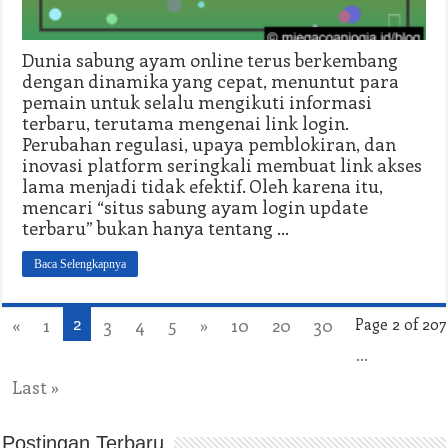
Dunia sabung ayam online terus berkembang
dengan dinamika yang cepat, menuntut para
pemain untuk selalu mengikuti informasi
terbaru, terutama mengenai link login.
Perubahan regulasi, upaya pemblokiran, dan
inovasi platform seringkali membuat link akses
lama menjadi tidak efektif. Oleh karena itu,
mencari “situs sabung ayam login update
terbaru” bukan hanya tentang …
Baca Selengkapnya
2
«
1
3
4
5
»
10
20
30
Page 2 of 207
...
Last »
Postingan Terbaru