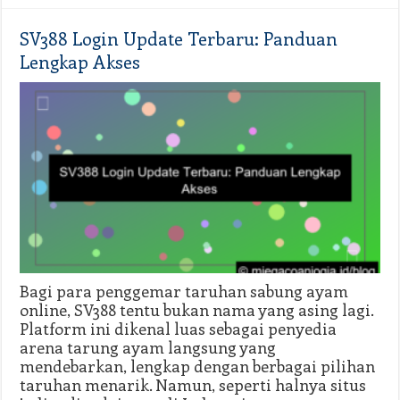
SV388 Login Update Terbaru: Panduan
Lengkap Akses
Bagi para penggemar taruhan sabung ayam
online, SV388 tentu bukan nama yang asing lagi.
Platform ini dikenal luas sebagai penyedia
arena tarung ayam langsung yang
mendebarkan, lengkap dengan berbagai pilihan
taruhan menarik. Namun, seperti halnya situs